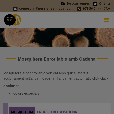
Descàrregues
Clients
comercial@persianesmiquel.com
973 56 01 44
CA
Mosquitera Enrotllable amb Cadena
Mosquitera autoenrollable vertical amb guies laterals i
accionament mitjançant cadena. Tancament automàtic click-clack.
opcions:
colors especials