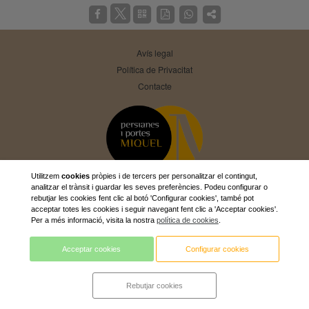
Avís legal
Política de Privacitat
Contacte
Utilitzem
cookies
pròpies i de tercers per personalitzar el contingut,
analitzar el trànsit i guardar les seves preferències. Podeu configurar o
rebutjar les cookies fent clic al botó 'Configurar cookies', també pot
PERSIANAS MIQUEL SA
973560144
acceptar totes les cookies i seguir navegant fent clic a 'Acceptar cookies'.
comercial@persianesmiquel.com
Per a més informació, visita la nostra
política de cookies
.
Acceptar cookies
Configurar cookies
Rebutjar cookies