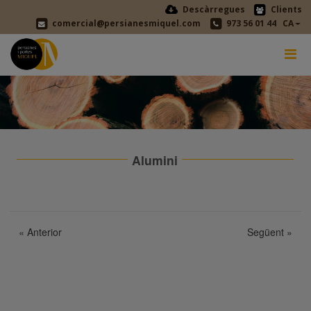
Descàrregues
Clients
comercial@persianesmiquel.com
973 56 01 44
CA
Alumini
«
Anterior
Següent
»