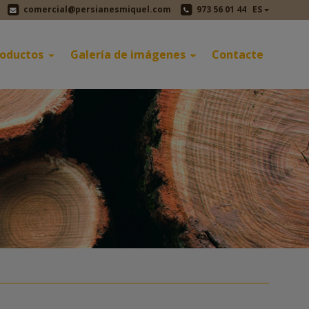
comercial@persianesmiquel.com
973 56 01 44
ES
roductos
Galería de imágenes
Contacte