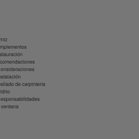
rniz
Complementos
estauración
Recomendaciones
 Consideraciones
nstalación
Sellado de carpintería
idrio
 Responsabilidades
 ventana