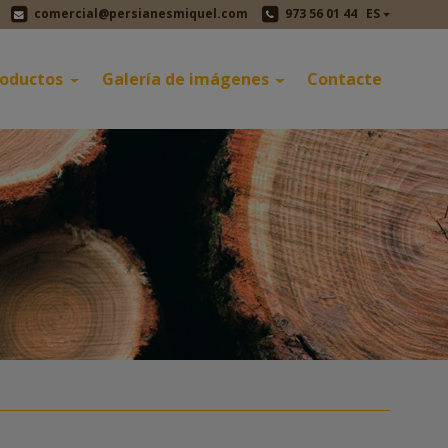
comercial@persianesmiquel.com
973 56 01 44
ES
roductos
Galería de imágenes
Contacte