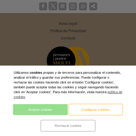
Aviso legal
Política de Privacidad
Contacto
Utilizamos
cookies
propias y de terceros para personalizar el contenido,
analizar el tráfico y guardar sus preferencias. Puede configurar o
rechazar las cookies haciendo click en el botón 'Configurar cookies',
también puede aceptar todas las cookies y seguir navegando haciendo
PERSIANAS MIQUEL SA
973560144
click en 'Aceptar cookies'. Para más información, visita nuestra
política de
comercial@persianesmiquel.com
cookies
.
Aceptar cookies
Configurar cookies
Rechazar cookies